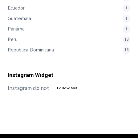
Ecuador
1
Guatemala
1
Panáma
1
Peru
13
Republica Dominicana
16
Instagram Widget
Instagram did not return a 200.
Follow Me!