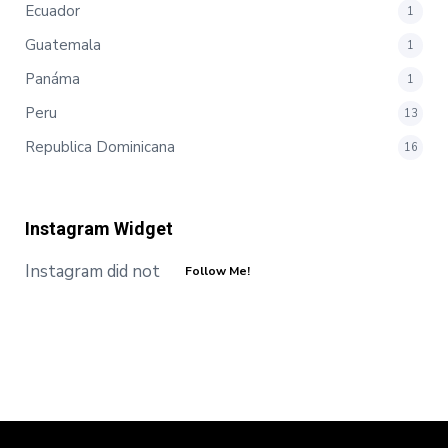
Ecuador
1
Guatemala
1
Panáma
1
Peru
13
Republica Dominicana
16
Instagram Widget
Instagram did not return a 200.
Follow Me!