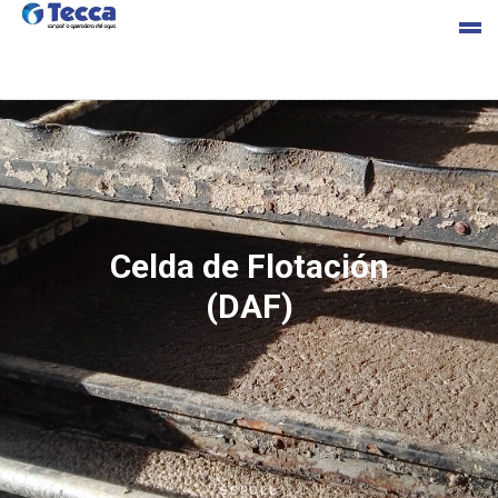
s
Celda de Flotación
(DAF)
cia
SCROLL