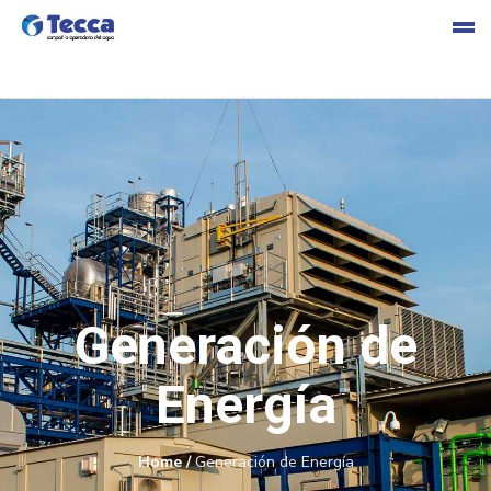
s
Generación de
cia
Energía
Home
/
Generación de Energía