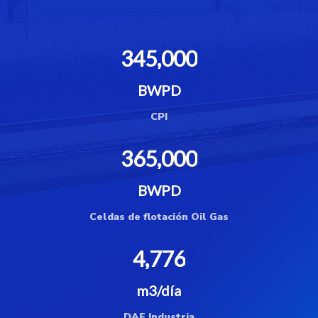
345,000
BWPD
CPI
365,000
BWPD
Celdas de flotación Oil Gas
4,776
m3/día
DAF Industria