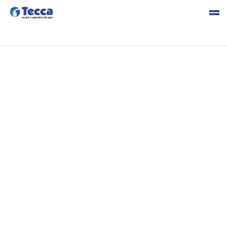
Reúso de agua para
preservar nuestras fuentes
ia
io