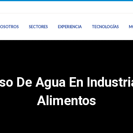
OSOTROS
SECTORES
EXPERIENCIA
TECNOLOGÍAS
M
Inicio
Sobre Nosotros
so De Agua En Industri
Sectores
Alimentos
Nuestra Experie
Tecnologías