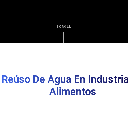
Modelos de neg
SCROLL
Contacto
Reúso De Agua En Industri
Alimentos