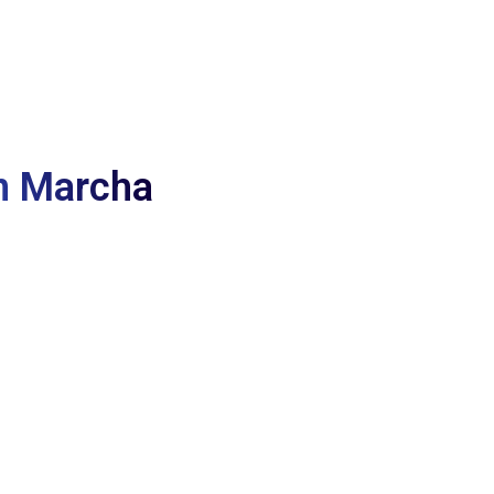
n Marcha
Información
Síguenos
Contáctanos
Trabaje con nosotros
Política de
tratamiento de datos
y condiciones de uso