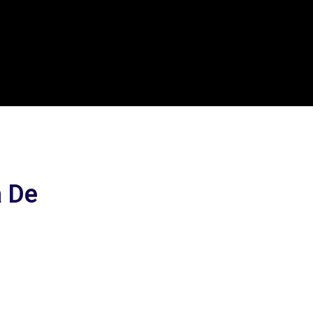
ocio
a De