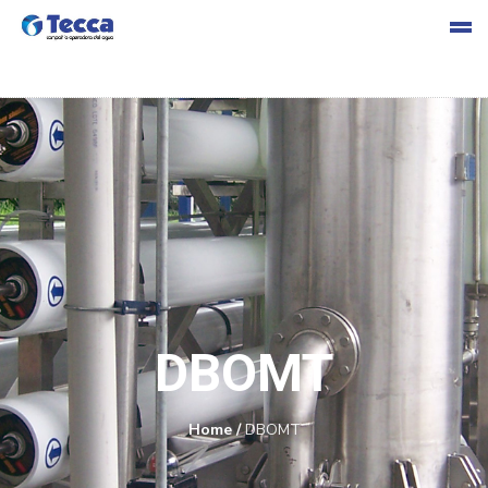
s
cia
DBOMT
Home
/
DBOMT