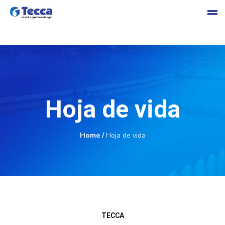
s
Hoja de vida
Home
/
Hoja de vida
cia
TECCA