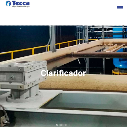
s
Clarificador
cia
SCROLL