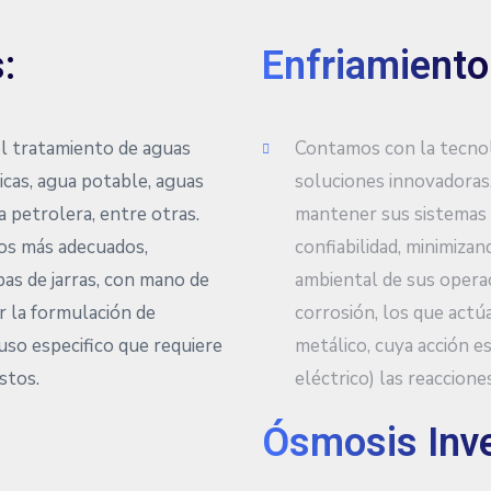
:
Enfriamiento
l tratamiento de aguas
Contamos con la tecnolo
icas, agua potable, aguas
soluciones innovadoras,
a petrolera, entre otras.
mantener sus sistemas 
cos más adecuados,
confiabilidad, minimizan
bas de jarras, con mano de
ambiental de sus operac
ar la formulación de
corrosión, los que actú
uso especifico que requiere
metálico, cuya acción es
stos.
eléctrico) las reaccione
Información
Síguenos
Ósmosis Inve
Contáctanos
Trabaje con nosotros