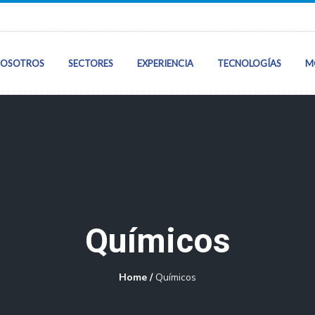
OSOTROS
SECTORES
EXPERIENCIA
TECNOLOGÍAS
M
Inicio
Sobre Nosotros
Sectores
Químicos
Nuestra Experie
Home
/
Químicos
Tecnologías