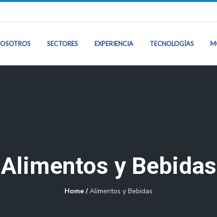
OSOTROS
SECTORES
EXPERIENCIA
TECNOLOGÍAS
M
Inicio
Sobre Nosotros
Sectores
Alimentos y Bebidas
Nuestra Experie
Home
/
Alimentos y Bebidas
Tecnologías