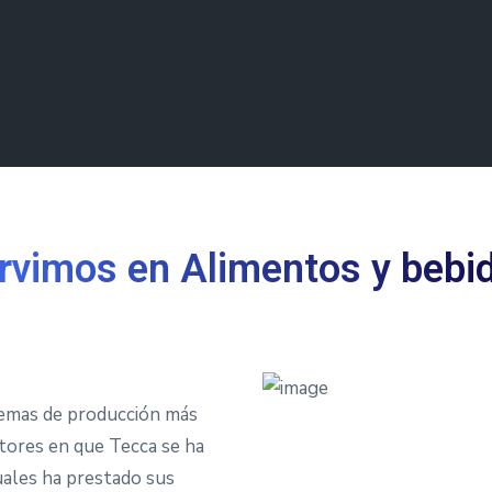
Modelos de neg
Contacto
rvimos en Alimentos y bebi
stemas de producción más
ctores en que Tecca se ha
uales ha prestado sus