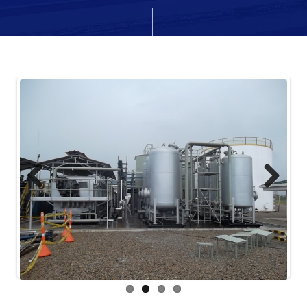
cio
Previ
Next
ous