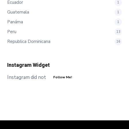
Ecuador
1
Guatemala
1
Panáma
1
Peru
13
Republica Dominicana
16
Instagram Widget
Instagram did not return a 200.
Follow Me!