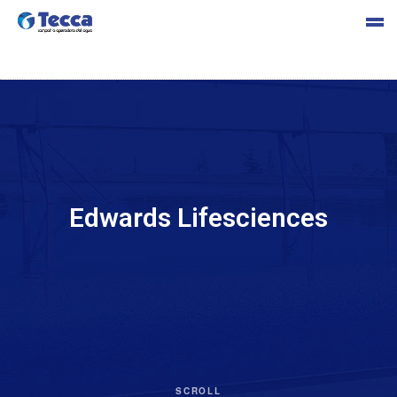
s
Edwards Lifesciences
cia
SCROLL