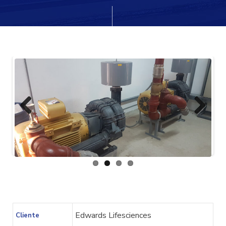
cio
Previ
Next
ous
Edwards Lifesciences
Cliente