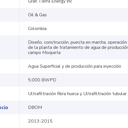
Gran Tierra Energy Inc
Oil & Gas
Colombia
Diseño, construcción, puesta en marcha, operació
de la planta de tratamiento de agua de producción
campo Moqueta
Agua Superficial y de producción para inyección
5.000 BWPD
Información
Síguenos
Ultrafiltración fibra hueca y Ultrafiltración tubular
Contáctanos
ocio
DBOM
Trabaje con nosotros
2013-2015
Política de