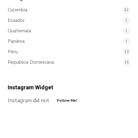
Colombia
62
Ecuador
1
Guatemala
1
Panáma
1
Peru
13
Republica Dominicana
16
Instagram Widget
Instagram did not return a 200.
Follow Me!