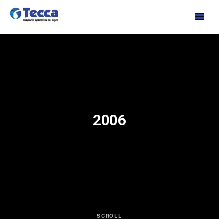
s
2006
cia
SCROLL