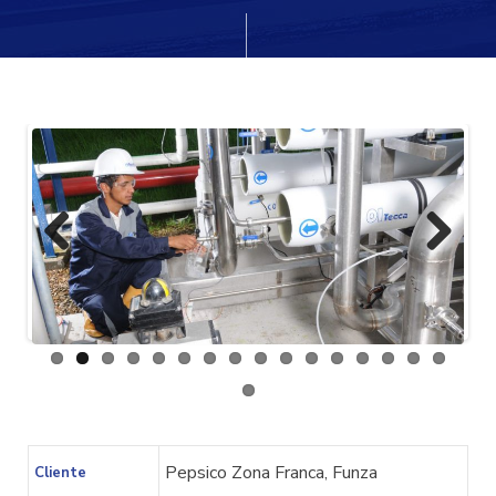
cio
Previ
Next
ous
Pepsico Zona Franca, Funza
Cliente