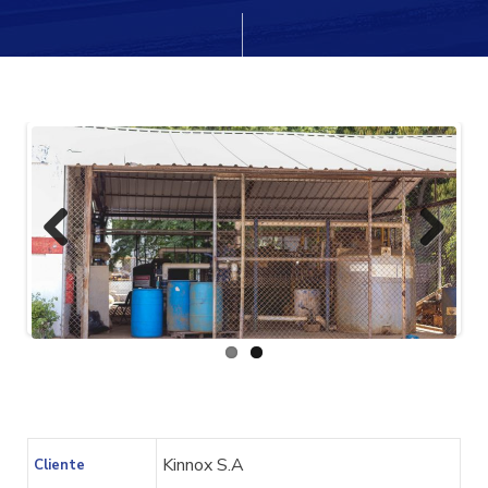
cio
Previ
Next
ous
Kinnox S.A
Cliente