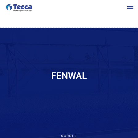
s
FENWAL
cia
SCROLL