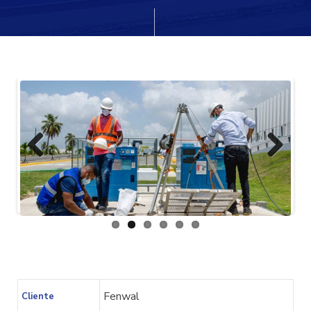
cio
Previ
Next
ous
Fenwal
Cliente