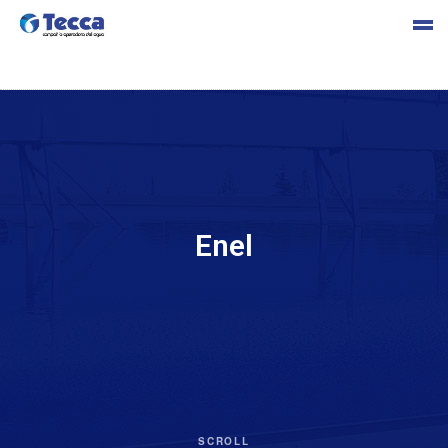
s
Enel
cia
SCROLL