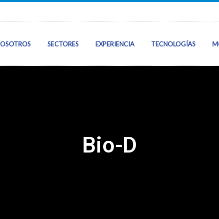
OSOTROS
SECTORES
EXPERIENCIA
TECNOLOGÍAS
M
Inicio
Sobre Nosotros
Bio-D
Sectores
Nuestra Experie
Tecnologías