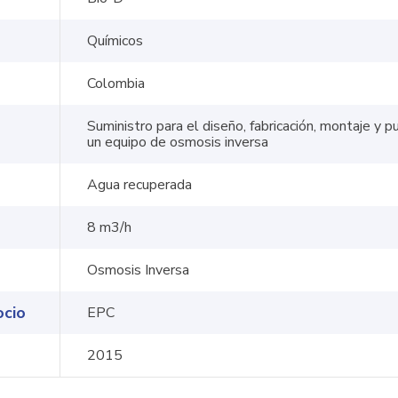
Químicos
Colombia
Suministro para el diseño, fabricación, montaje y 
un equipo de osmosis inversa
Agua recuperada
8 m3/h
Información
Síguenos
Osmosis Inversa
Contáctanos
Trabaje con nosotros
ocio
EPC
Política de
2015
tratamiento de datos
y condiciones de uso