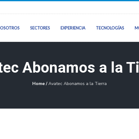
OSOTROS
SECTORES
EXPERIENCIA
TECNOLOGÍAS
M
Inicio
tec Abonamos a la Ti
Sobre Nosotros
Home
/
Avatec Abonamos a la Tierra
Sectores
Nuestra Experie
Tecnologías